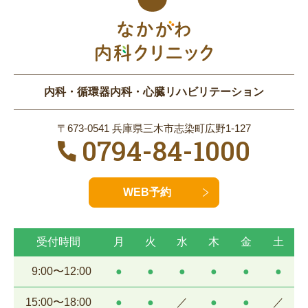
内科・循環器内科・心臓リハビリテーション
〒673-0541 兵庫県三木市志染町広野1-127
0794-84-1000
WEB予約
受付時間
月
火
水
木
金
土
9:00〜12:00
●
●
●
●
●
●
15:00〜18:00
●
●
／
●
●
／