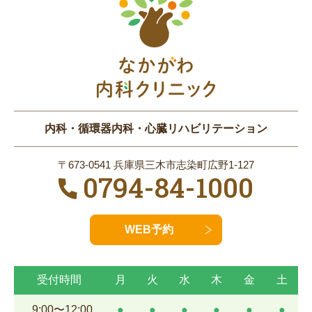
内科・循環器内科・心臓リハビリテーション
〒673-0541 兵庫県三木市志染町広野1-127
0794-84-1000
WEB予約
受付時間
月
火
水
木
金
土
9:00〜12:00
●
●
●
●
●
●