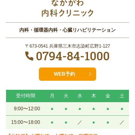
内科・循環器内科・心臓リハビリテーション
〒673-0541 兵庫県三木市志染町広野1-127
0794-84-1000
WEB予約
受付時間
月
火
水
木
金
土
9:00〜12:00
●
●
●
●
●
●
15:00〜18:00
●
●
／
●
●
／