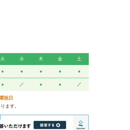
火
水
木
金
土
●
●
●
●
●
●
／
●
●
／
曜祝日
となります。