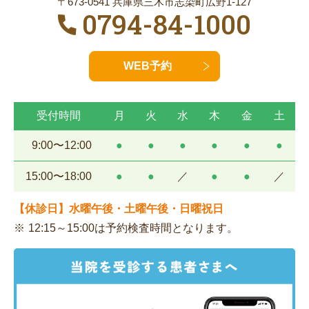
〒673-0541 兵庫県三木市志染町広野1-127
0794-84-1000
WEB予約
受付時間
月
火
水
木
金
土
9:00〜12:00
●
●
●
●
●
●
15:00〜18:00
●
●
／
●
●
／
【休診日】水曜午後・土曜午後・日曜祝日
12:15～15:00は予約検査時間となります。