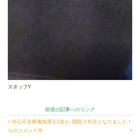
スタッフY
前後の記事へのリンク
< 🌸心不全療養指導士2名か
開院３年目となりました！
らのコメント🌸
>